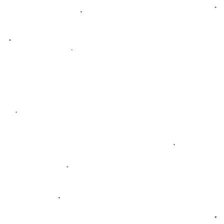
决的问题。
分享至e
上一篇
西蒙斯与威少正面交锋，胜负揭晓！
下一篇
那不勒斯足球队的别称探秘