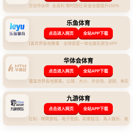
新闻资讯
隐患难消！贝林厄姆肩伤保
守治疗，暂缓手术决定
2025-10-04T18:11:19+08:00
引言：贝林厄姆的肩伤引发关注，保守治疗是否明智？
在足球世界中，球员的健康状态往往直接影响职业生涯的
走向。近日，皇家马德里新星贝林厄姆因肩膀伤势选择保
守治疗而非手术的消息引发了广泛讨论。作为一名年仅20
岁的天才中场，他的每一个决定都牵动着球迷和俱乐部的