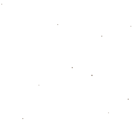
2004欧洲杯回顾：探寻欧洲杯
史上的传奇时刻
栏目导航
关于壹号娱乐
服务优势
团队介绍
新闻资讯