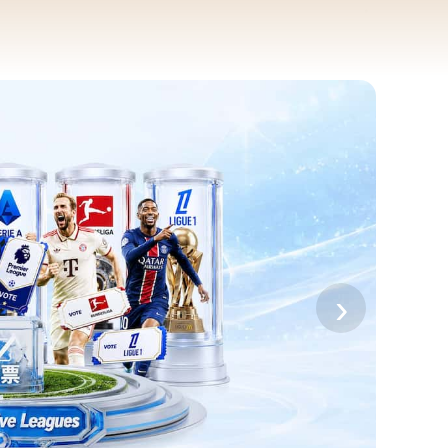
电话
林市兴业县北市镇
029-8628255
立即咨询