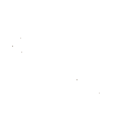
下一篇
两大队
梅西称霸南美世预赛
双圈
射手榜 31球纪录持续
突破