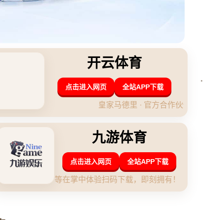
关于壹号娱乐