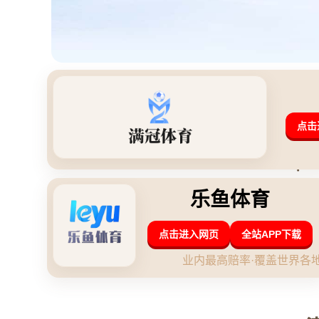
新闻资讯
新闻资讯
德甲联赛总共
2025-10-25T18:12:00+08:00
引言：揭秘德甲赛程的魅力规则