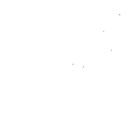
栏目导航
关于壹号娱乐
服务优势
团队介绍
新闻资讯
联系我们