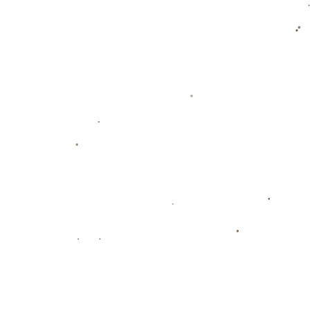
2021欧洲杯盛大启幕 赛程亮点
全解析
栏目导航
关于壹号娱乐
服务优势
团队介绍