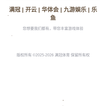
数经典战役的缩影。你是否好奇，哪些球队在历届英超积
分榜上称霸？哪些俱乐部创造了奇迹？本文将带你深入了
解
历届英超积分排名
的精彩故事，梳理历史数据，探寻背
后的传奇。
一 英超积分榜的历史
沿革
英格兰足球顶级联赛的历史可以追溯到1888年，但现代意
义上的英超始于1992-93赛季。从那时起，积分规则基本
保持不变：胜一场得3分，平局1分，输球0分。赛季结束
时，排名前四的球队通常能晋级欧冠，而垫底的三支队伍
则面临降级的命运。
在过去的三十多年中，曼联无疑是
最成功的俱乐部之一
。
他们在弗格森爵士的带领下，共夺得13次英超冠军，尤其